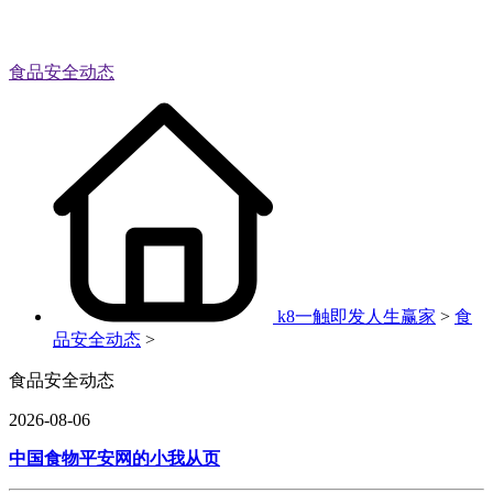
食品安全动态
k8一触即发人生赢家
>
食
品安全动态
>
食品安全动态
2026-08-06
中国食物平安网的小我从页