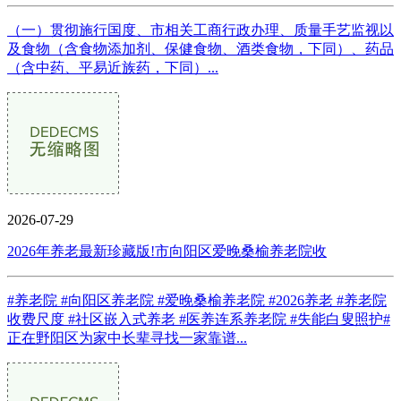
（一）贯彻施行国度、市相关工商行政办理、质量手艺监视以
及食物（含食物添加剂、保健食物、酒类食物，下同）、药品
（含中药、平易近族药，下同）...
2026-07-29
2026年养老最新珍藏版!市向阳区爱晚桑榆养老院收
#养老院 #向阳区养老院 #爱晚桑榆养老院 #2026养老 #养老院
收费尺度 #社区嵌入式养老 #医养连系养老院 #失能白叟照护#
正在野阳区为家中长辈寻找一家靠谱...