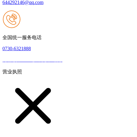
644292146@qq.com
全国统一服务电话
0730-6321888
网站建设：k8一触即发人生赢家
|
网站地图
本网站支持IPV6
营业执照