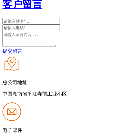
客户留言
提交留言
总公司地址
中国湖南省平江寺前工业小区
电子邮件