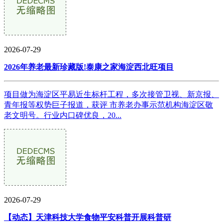
2026-07-29
2026年养老最新珍藏版!泰康之家海淀西北旺项目
项目做为海淀区平易近生标杆工程，多次接管卫视、新京报、
青年报等权势巨子报道，获评 市养老办事示范机构海淀区敬
老文明号。行业内口碑优良，20...
2026-07-29
【动态】天津科技大学食物平安科普开展科普研