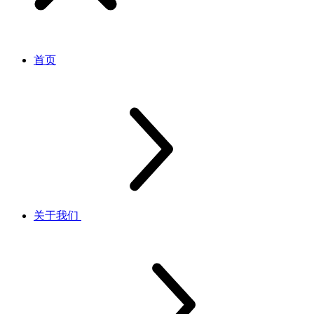
首页
关于我们