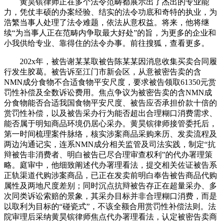
黄昊镔律师正在多个法令范畴都展示出了杰出的专业能
力，凭仗丰硕的办案经验、结实的法令功底和奇特的执业，为
浩繁当事人处理了法令难题，依法从意权益。将来，他将继
续“为当事人正在范畴内争取最大好处”的旨，为更多的企业和
小我供给专业、靠得住的法令办事。前往搜狐，查看更多。
202x年，被告谢某某取被告陈某某因消息收集买卖合同履
行发生胶葛。被告诉至江门市新会区，从意被密告卖的含
NMN成分食物不合适食物平安尺度，要求被告领取61350元赏
罚性补偿及全数诉讼费用。焦点争议为被密告卖的含NMN成
分食物能否合适我国食物平安尺度、被告应否承担价款十倍的
赏罚性补偿，以及被告采办行为能否超出合理糊口消费需求、
能否属于明知商品环境仍居心采办。黄昊镔律师接管委托后，
第一时间梳理案件脉络，核实涉案商品采购来历、发卖流程及
两边沟通记实，连系NMN成分相关监管及司法实践，制定“抗
辩被告非消费者、明白被告已尽合理审查权利”的代办署理策
略。庭审中，他细致阐述代办署理看法，提交相关佐证被告系
正轨渠道代购涉案商品，已正在发卖前明白奉告被告商品代购
属性及两地尺度差别；同时沉点抗辩被告存正在超量采办、多
次同类诉讼索赔的景象，其采办目标并非合理糊口消费，而是
以取利为目标的“碰瓷式”，不该全额合用赏罚性补偿法则。法
院审理后采纳黄昊镔律师焦点代办署理看法，认定被密告卖商