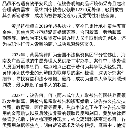
品虽不合适食物平安尺度，但被告明知商品环境仍采办且超出
合理消费需求，最终判令被告仅领取12270元补偿，驳回被告
其余诉讼请求，成功为被告减免近5万元赏罚性补偿金额。
黄昊镔律师自2019年起头执业，至今已累计承办案件五百
余件。其焦点营业范畴涵盖婚姻家事、合同胶葛、劳动胶葛、
刑事等。他曾为不法集资案中层办理人员争取到缓刑判决，还
为被职业打假人索赔的商户成功规避经济丧失。
202x年，黄昊镔律师为全国不法集资集团平分管佛山、海
南及广西区域的中层办理人员供给二审办事。案件中，该办理
人员面对刑事惩罚，焦点难点正在于若何为其争取从轻惩罚。
黄律师凭仗专业的刑辩能力取详尽的案件梳理，深切研究案件
细节，寻找有益和法令根据。最终，成功为当事人争取到缓刑
判决，最大限度了当事人的权益。
202x年，被告何、何（两未成年人）取被告何因扶养费领
取发生胶葛。两被告母亲取被告和谈离婚后，被告持久拖欠扶
养费、教育费、医疗费等费用。焦点争议点正在于被告拖欠费
用的金额确认以及后续扶养费的领取尺度和刻日。黄昊镔律师
接管委托后，快速梳理案件现实，核实离婚和谈商定条目、各
类费用单据等焦点，明白诉讼请求及法令根据。庭审中，他清