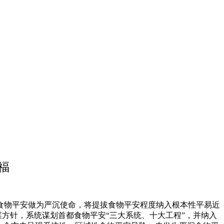
福
食物平安做为严沉使命，将提拔食物平安程度纳入根本性平易近
谋方针，系统谋划首都食物平安“三大系统、十大工程”，并纳入