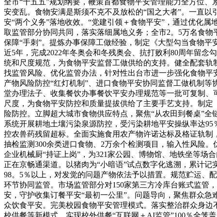
全市“十五五”规划纲要，鞭策首都食物平安管理能力全方位
安变乱。食物安满是斯须不克不及放松的“国之大者”。一直
安“两个义务”落地收效。“党建引领＋食物平安”，通过优化
取监管部分协同共同，落实落细属地义务；全市2。5万名食物
保障“手刺”。提炼办事保障工做经验，制定《大型勾当食物平
近5年，完成2022年冬奥会和冬残奥会、抗打败利80周年
统和尺度规范，为食物平安监督工做供给的支持。健全配套轨
找监管风险、优化监管办法，针对性出台市进一步强化食物平
产物风险防控“红灯机制”、进口食物平安协同监督工做机制等
堂办理法子、收集餐饮办事餐饮平安办理规范等一批可复制、
尺度，为食物平安防控和质量提拔供给了主要手艺支持。制定
险防控。立脚超大城市食物供应特点，聚焦“从农田到餐桌”
系统开展耕地土壤污染泉源防控，受污染耕地平安操纵率达95％
控农兽药残留超标。全面实施食用农产物许诺达标及格证轨制
抽检监测300余类进口食物、2万余个检测项目，输入性风险
企业机械厨“持证上岗”，为321家公园、博物馆、地铁坐等场
正在京畅通渠道。以猪肉为“小暗语”试点数字化逃溯，累计记
98。5％以上，对发觉的问题产物依法予以措置。规范贮运、
环节协同监管。市场监管部分对150家第三方冷库台账式监管
安，守护收集订餐平安“最初一公里”。问题导向，聚焦群众急
众饮食平安。完美校园食物平安管理模式。落实整治群众身边不
校供餐等新模式，实现校外供餐“互联网＋AI监管”100％全