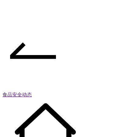
食品安全动态