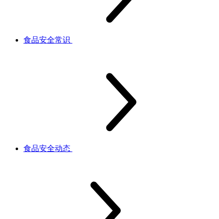
食品安全常识
食品安全动态