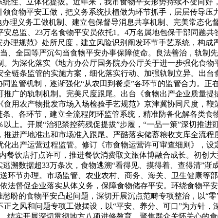
、系统性、立体化提拔。近年来，我市食物平安形势持续不变向好
以引领食物平安工做，把义务系统扶植做为环节抓手，层层传导压
属地办理义务工做机制、建立包保督导消息共享机制、完美常态化
平安总监、23万名食物平安员依托1。4万名属地包保干部同题
安办理规范》处所尺度，建立风险识别阐发环节手艺系统，构成严
留念勾当、全国等严沉勾当食物平安办事保障使命。良法善治，轨
制。为深化落实《地方办公厅国务院办公厅关于进一步强化食物
安全链条监管的实施方案，细化落实行动、加强轨制立异。出台
协同监管机制，逐渐强化“从农田到餐桌”各环节的监管合力。正
可推广的轨制机制。完美尺度跟尾。出台《食物出产企业质量提拔
《食用农产物批发市场入场检验手艺规范》京津冀协同尺度，鞭
全链条、各环节，建立全流程闭环监管系统，精准防备化解各类食
以上。开展“治犯禁控药残促提拔”步履，“一品一策”深切推进豇
，推进产地准出和市场准入跟尾。严酷落实储蓄粮收支库全流程
。优化出产运营过程监管。修订《市食物运营许可审查细则》，设
合内餐饮店打点许可，推进餐饮消费取文旅体博融合成长。初创大型
实逃溯数据超33万条次，食物逃溯“看得见、摸得着、查得清”渐
配送环节办理。市场监管、农业农村、商务、海关、卫生健康等
，依法督促企业落实从体义务，保障食物储存平安。环绕食物平安
难愁盼的食物平安凸起问题，深切开展沉点范畴专项整治，以“零
正之风和问题专项工做摆设，以“平安、养分、可口”为方针，深
笼盖。结实开展深切贯彻地方八项进修教育，聚焦群众关怀关心的