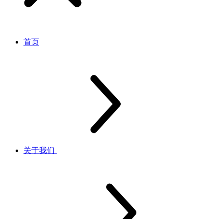
首页
关于我们