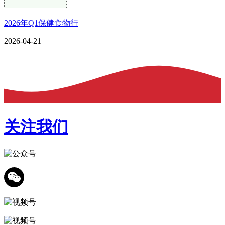
2026年Q1保健食物行
2026-04-21
关注我们