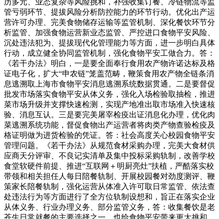
历多元、业态复杂等风险挑和，补强收集订餐、冷链物流等监
管亏弱环节、提拔风险分析防控能力的环节行动。优化出产运
营许可办理、完美食物储存运输等监管机制、深化餐饮环节分
析监管、加强食物运营新业态监管、严控进口食物平安风险、
沉处违法犯为、提拔现代化管理能力等方面，进一步明白具体
行动，成立健全协同监管机制，强化食物平安工做合力。答：
《若干办法》明白，一是要全面奉行食用农产物许诺达标及格
证电子化，扩大“申农链”笼盖范畴，鞭策食用农产物全链条消
息逃溯取上海市食物平安消息逃溯系统数据贯通。二是要督促
批发市场落实食物平安从体义务，强化入场检验取抽检，推进
菜市场升级并支撑快速检测，实现产地准出取市场准入快速核
验、消息互认。三是要完美屠宰检疫出证消息化办理，优化肉
菜逃溯系统功能，督促食物出产运营者将肉类产物查验检疫及
格证明做为进货检验的凭证。答：社会高度关心校园食物平安
管理问题。《若干办法》从规范食材采购办理，完美大食材供
应商天分评审、不良记实清单及集中投标采购轨制，改善学校
食堂软硬件前提、推进“互联网＋明厨亮灶”扶植，严酷落实校
带领和相关担任人每日陪餐轨制、开展校园餐对劲度测评、鞭
策家长陪餐轨制，强化运营从体准入许可取日常监管、依法查
处违法行为等方面进行了全方位轨制设想和，旨正在落实企业
从体义务、行业办理义务、部分监管义务，答：收集餐饮是老
苍生日常就餐的主要选择之一，也给食物平安带来更大挑和。