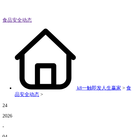
食品安全动态
k8一触即发人生赢家
>
食
品安全动态
>
24
2026
-
04