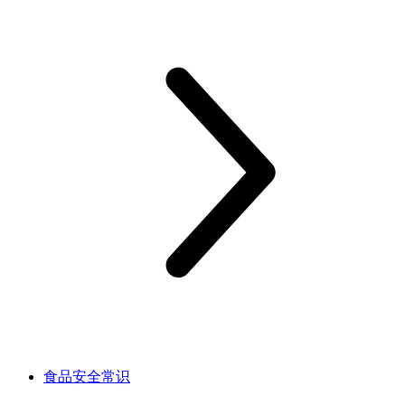
食品安全常识